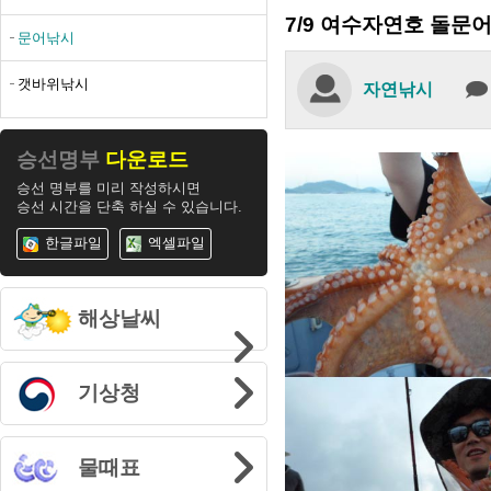
7/9 여수자연호 돌문
문어낚시
갯바위낚시
자연낚시
승선 명부를 미리 작성하시면
승선 시간을 단축 하실 수 있습니다.
한글파일
엑셀파일
해상날씨
기상청
물때표