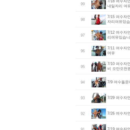
7/18 여수
99
내일자리 여
7/15 여수
98
자리여유있습
7/12 여수
97
리여유있습니
7/11 여수
96
여유
7/10 여수
95
비 오만오천
7/9 여수돌
94
7/29 여수
93
7/26 여수
92
7/19 여수
91