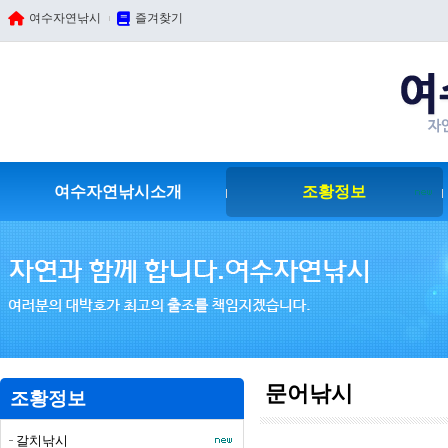
여수자연낚시
즐겨찾기
여수자연낚시소개
조황정보
문어낚시
조황정보
갈치낚시