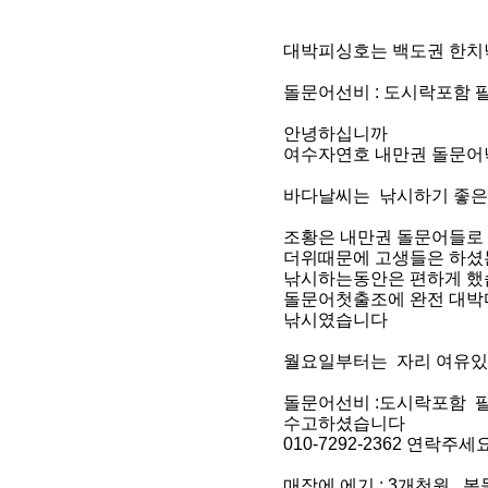
대박피싱호는 백도권 한치
돌문어선비 : 도시락포함
안녕하십니까
여수자연호 내만권 돌문어
바다날씨는 낚시하기 좋
조황은 내만권 돌문어들로
더위때문에 고생들은 하셨
낚시하는동안은 편하게 
돌문어첫출조에 완전 대박
낚시였습니다
월요일부터는 자리 여유
돌문어선비 :도시락포함 
수고하셨습니다
010-7292-2362 연락주세
매장에 에기 : 3개천원, 